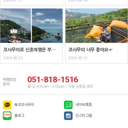
2026.07.31
2026.06.30
코사무이로 신혼여행온 부부입
코사무이 너무 좋아요ㅜ
니다 :) ..
2026.06.23
2026.05.12
051-818-1516
여행상담
문의
월-금 9.00am~ 6.00pm / 주말 공휴일 휴무
@코코사무이
네이버톡톡
블로그
인스타그램