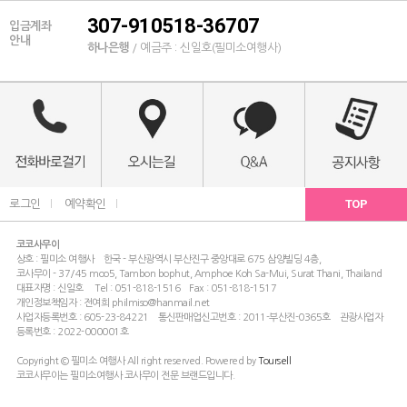
307-910518-36707
입금계좌
안내
하나은행
/ 예금주 : 신일호(필미소여행사)
TOP
로그인
l
예약확인
l
코코사무이
상호 : 필미소 여행사 한국 - 부산광역시 부산진구 중앙대로 675 삼양빌딩 4층,
코사무이 - 37/45 moo5, Tambon bophut, Amphoe Koh Sa-Mui, Surat Thani, Thailand
대표자명 : 신일호 Tel : 051-818-1516 Fax : 051-818-1517
개인정보책임자 : 전여희 philmiso@hanmail.net
사업자등록번호 : 605-23-84221 통신판매업신고번호 : 2011-부산진-0365호 관광사업자
등록번호 : 2022-000001호
Copyright © 필미소 여행사 All right reserved. Powered by
Toursell
코코사무이는 필미소여행사 코사무이 전문 브랜드입니다.