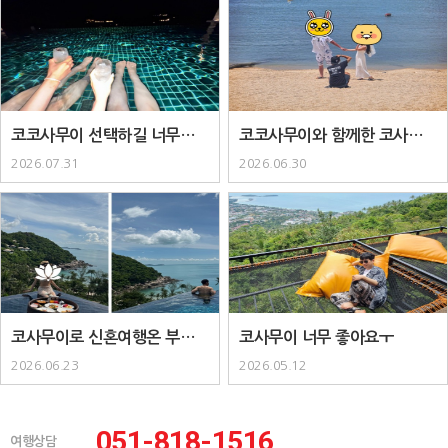
코코사무이 선택하길 너무너무
코코사무이와 함께한 코사무이
잘한거같아요..
패키지..
2026.07.31
2026.06.30
코사무이로 신혼여행온 부부입
코사무이 너무 좋아요ㅜ
니다 :) ..
2026.06.23
2026.05.12
051-818-1516
여행상담