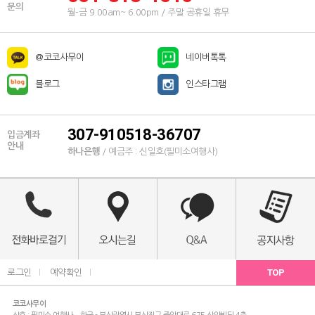
문의
월-금 9.00am~ 6.00pm / 주말 공휴일 휴무
@코코사무이
네이버톡톡
블로그
인스타그램
307-910518-36707
입금계좌
안내
하나은행
/ 예금주 : 신일호(필미소여행사)
TOP
로그인
l
예약확인
l
코코사무이